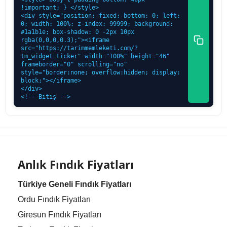
!important; } </style>

<div style="position: fixed; bottom: 0; left: 
0; width: 100%; z-index: 99999; background: 
#1a1b1e; box-shadow: 0 -2px 10px 
rgba(0,0,0,0.3);"><iframe 
src="https://tarimmemleketi.com/?
tm_widget=ticker" width="100%" height="46" 
frameborder="0" scrolling="no" 
style="border:none; overflow:hidden; display: 
block;"></iframe>

</div>

<!-- Bitiş -->
Anlık Fındık Fiyatları
Türkiye Geneli Fındık Fiyatları
Ordu Fındık Fiyatları
Giresun Fındık Fiyatları