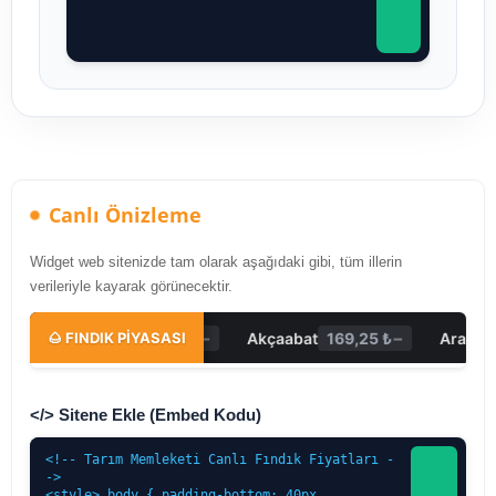
Canlı Önizleme
Widget web sitenizde tam olarak aşağıdaki gibi, tüm illerin
verileriyle kayarak görünecektir.
</> Sitene Ekle (Embed Kodu)
<!-- Tarım Memleketi Canlı Fındık Fiyatları -
->

<style> body { padding-bottom: 40px 