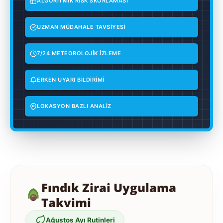
ALGORİTMİK RİSK SKORLAMASI
UZMAN MÜDAHALE TAVSİYESİ
7/24 METEOROLOJİK İZLEME
ERKEN UYARI BİLDİRİMİ
LOKASYON BAZLI ANALİZ
Fındık Zirai Uygulama
Takvimi
Ağustos Ayı Rutinleri