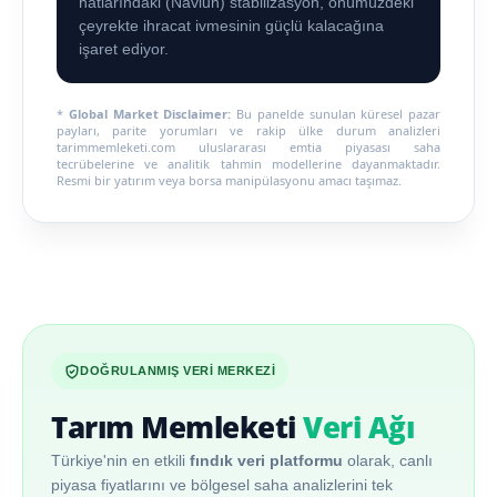
hatlarındaki (Navlun) stabilizasyon, önümüzdeki
çeyrekte ihracat ivmesinin güçlü kalacağına
işaret ediyor.
*
Global Market Disclaimer:
Bu panelde sunulan küresel pazar
payları, parite yorumları ve rakip ülke durum analizleri
tarimmemleketi.com uluslararası emtia piyasası saha
tecrübelerine ve analitik tahmin modellerine dayanmaktadır.
Resmi bir yatırım veya borsa manipülasyonu amacı taşımaz.
DOĞRULANMIŞ VERİ MERKEZİ
Tarım Memleketi
Veri Ağı
Türkiye'nin en etkili
fındık veri platformu
olarak, canlı
piyasa fiyatlarını ve bölgesel saha analizlerini tek