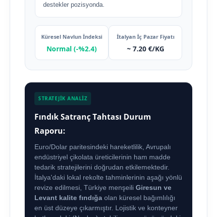
destekler pozisyonda.
Küresel Navlun İndeksi
İtalyan İç Pazar Fiyatı
Normal (-%2.4)
~ 7.20 €/KG
STRATEJİK ANALİZ
Fındık Satranç Tahtası Durum
Raporu:
Euro/Dolar paritesindeki hareketlilik, Avrupalı
endüstriyel çikolata üreticilerinin ham madde
tedarik stratejilerini doğrudan etkilemektedir.
İtalya'daki lokal rekolte tahminlerinin aşağı yönlü
revize edilmesi, Türkiye menşeili
Giresun ve
Levant kalite fındığa
olan küresel bağımlılığı
en üst düzeye çıkarmıştır. Lojistik ve konteyner