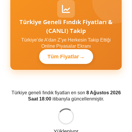
Türkiye Geneli Fındık Fiyatları &
(CANLI) Takip
Türkiye’de A’dan Z’ye Herkesin Takip Ettiği
Online Piyasalar Ekranı
→
Tüm Fiyatlar
Türkiye geneli fındık fiyatları en son
8 Ağustos 2026
Saat 18:00
itibarıyla güncellenmiştir.
Yükleniyor