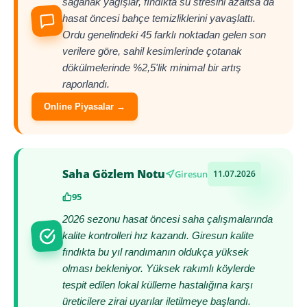
sağanak yağışlar, fındıkta su stresini azaltsa da
hasat öncesi bahçe temizliklerini yavaşlattı.
Ordu genelindeki 45 farklı noktadan gelen son
verilere göre, sahil kesimlerinde çotanak
dökülmelerinde %2,5'lik minimal bir artış
raporlandı.
Online Piyasalar →
Saha Gözlem Notu
Giresun
11.07.2026
95
2026 sezonu hasat öncesi saha çalışmalarında
kalite kontrolleri hız kazandı. Giresun kalite
fındıkta bu yıl randımanın oldukça yüksek
olması bekleniyor. Yüksek rakımlı köylerde
tespit edilen lokal külleme hastalığına karşı
üreticilere zirai uyarılar iletilmeye başlandı.