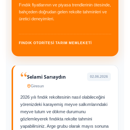
Fındık fiyatlarının ve piyasa trendlerinin ötesinde,
bahçeden doğrudan gelen rekolte tahminleri ve
üretici deneyimleri.
FINDIK OTORİTESİ TARIM MEMLEKETİ
“
Selami Sarıaydın
02.06.2026
Giresun
2026 yılı fındık rekoltesinin nasıl olabileceğini
yörenizdeki karayemiş meyve salkımlarındaki
meyve tutum ve dökme durumunu
gözlemleyerek fındıkta rekolte tahmini
yapabilirsiniz. Arge grubu olarak mayıs sonuna