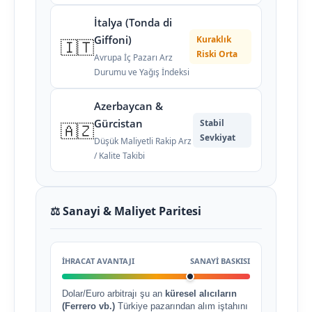
İtalya (Tonda di
Giffoni)
Kuraklık
🇮🇹
Riski Orta
Avrupa İç Pazarı Arz
Durumu ve Yağış İndeksi
Azerbaycan &
Gürcistan
Stabil
🇦🇿
Sevkiyat
Düşük Maliyetli Rakip Arz
/ Kalite Takibi
⚖️ Sanayi & Maliyet Paritesi
İHRACAT AVANTAJI
SANAYI BASKISI
Dolar/Euro arbitrajı şu an
küresel alıcıların
(Ferrero vb.)
Türkiye pazarından alım iştahını