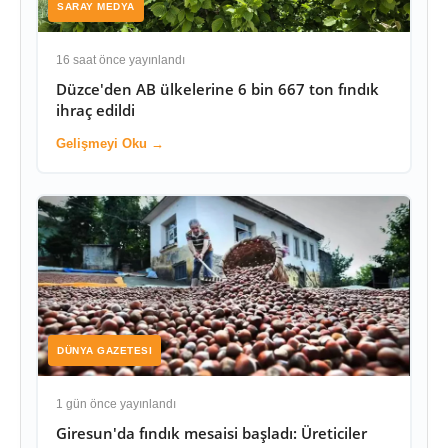
SARAY MEDYA
16 saat önce yayınlandı
Düzce'den AB ülkelerine 6 bin 667 ton fındık
ihraç edildi
Gelişmeyi Oku →
DÜNYA GAZETESI
1 gün önce yayınlandı
Giresun'da fındık mesaisi başladı: Üreticiler