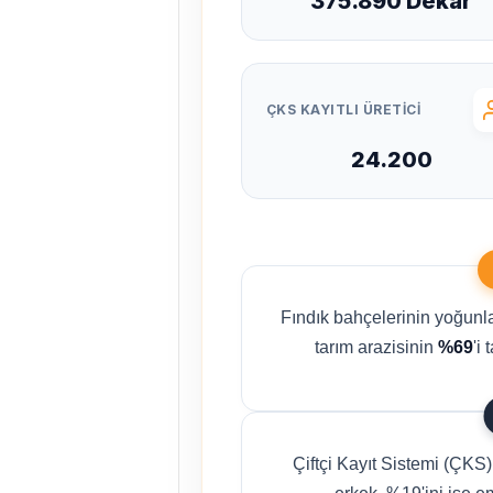
375.890 Dekar
ÇKS KAYITLI ÜRETICI
24.200
Fındık bahçelerinin yoğunl
tarım arazisinin
%69
'i
Çiftçi Kayıt Sistemi (ÇKS) 