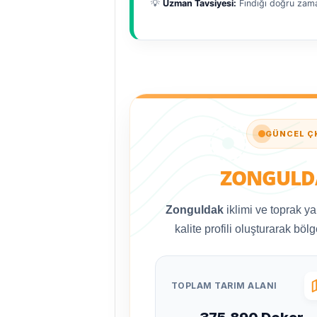
💡
Uzman Tavsiyesi:
Fındığı doğru zama
GÜNCEL ÇK
ZONGULD
Zonguldak
iklimi ve toprak yap
kalite profili oluşturarak bölg
TOPLAM TARIM ALANI