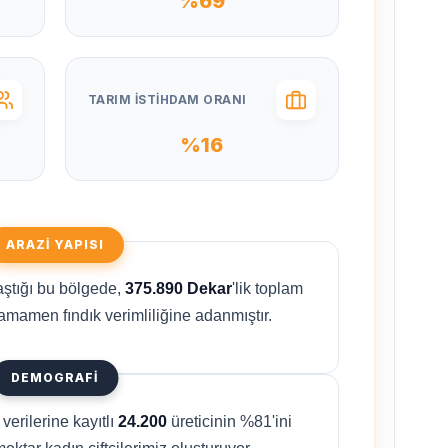
%69
TARIM İSTIHDAM ORANI
%16
ARAZI YAPISI
aştığı bu bölgede,
375.890 Dekar
'lik toplam
 tamamen fındık verimliliğine adanmıştır.
DEMOGRAFI
verilerine kayıtlı
24.200
üreticinin %81'ini