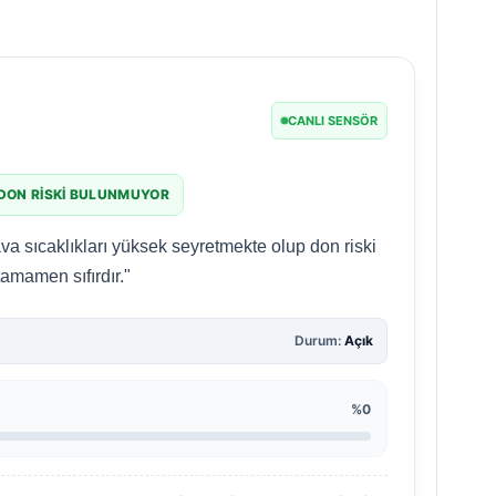
CANLI SENSÖR
 DON RISKI BULUNMUYOR
va sıcaklıkları yüksek seyretmekte olup don riski
tamamen sıfırdır."
Durum:
Açık
%0