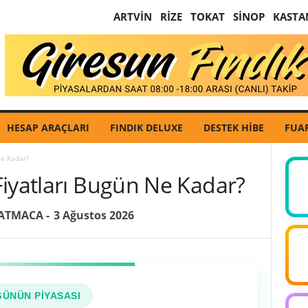
ARTVIN
RIZE
TOKAT
SINOP
KAST
HESAP ARAÇLARI
FINDIK DELUXE
DESTEK HIBE
FUA
Ne Kadar?
Fiyatları Bugün Ne Kadar?
 ATMACA
-
3 Ağustos 2026
GÜNÜN PIYASASI