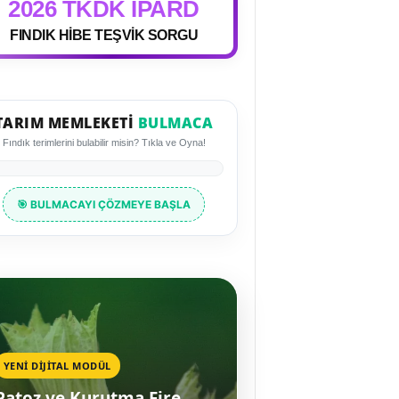
2026 TKDK IPARD
FINDIK HİBE TEŞVİK SORGU
TARIM MEMLEKETI
BULMACA
Fındık terimlerini bulabilir misin? Tıkla ve Oyna!
🎯 BULMACAYI ÇÖZMEYE BAŞLA
YENİ DİJİTAL MODÜL
Patoz ve Kurutma Fire