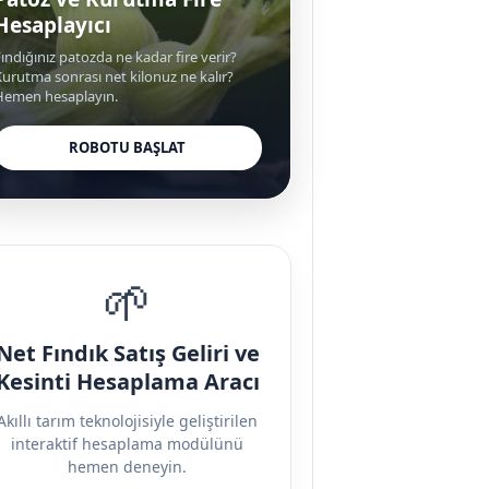
Hesaplayıcı
ındığınız patozda ne kadar fire verir?
urutma sonrası net kilonuz ne kalır?
Hemen hesaplayın.
ROBOTU BAŞLAT
🌱
Net Fındık Satış Geliri ve
Kesinti Hesaplama Aracı
Akıllı tarım teknolojisiyle geliştirilen
interaktif hesaplama modülünü
hemen deneyin.